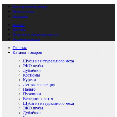
Как определить размер
Правила ухода
Рассрочка
Возврат
Доставка
Политика конфиденциальности
Публичная оферта
Главная
Каталог товаров
Шубы из натурального меха
ЭКО шубы
Дублёнки
Костюмы
Куртки
Летняя коллекция
Пальто
Пуховики
Вечерние платья
Шубы из натурального меха
ЭКО шубы
Дублёнки