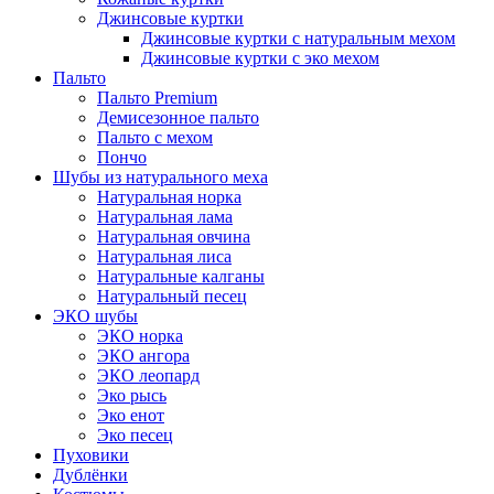
Джинсовые куртки
Джинсовые куртки с натуральным мехом
Джинсовые куртки с эко мехом
Пальто
Пальто Premium
Демисезонное пальто
Пальто с мехом
Пончо
Шубы из натурального меха
Натуральная норка
Натуральная лама
Натуральная овчина
Натуральная лиса
Натуральные калганы
Натуральный песец
ЭКО шубы
ЭКО норка
ЭКО ангора
ЭКО леопард
Эко рысь
Эко енот
Эко песец
Пуховики
Дублёнки