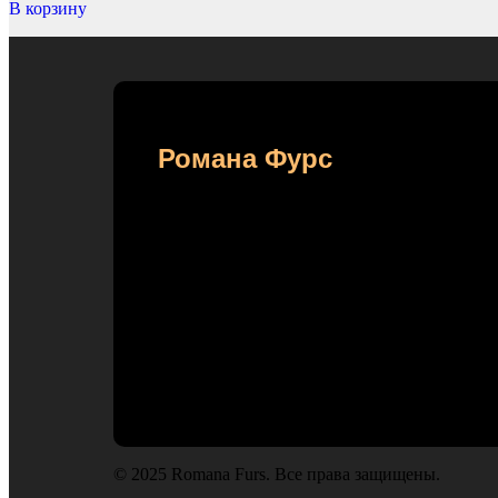
В корзину
Нави
Романа Фурс
Интернет-магазин
женской верхней одежды,
где сочетаются
изысканный стиль,
утончённая роскошь и
безупречный комфорт
© 2025 Romana Furs. Все права защищены.