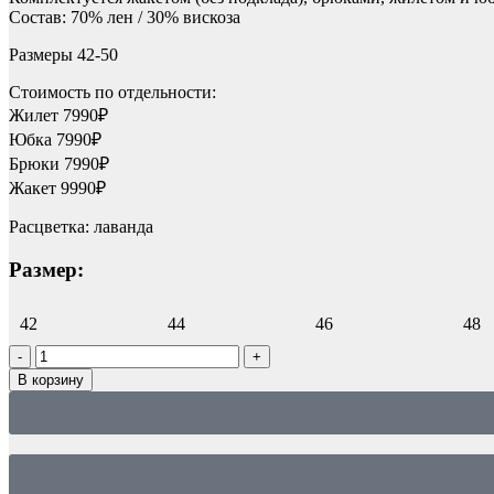
Состав: 70% лен / 30% вискоза
Размеры 42-50
Стоимость по отдельности:
Жилет 7990₽
Юбка 7990₽
Брюки 7990₽
Жакет 9990₽
Расцветка: лаванда
Размер:
42
44
46
48
В корзину