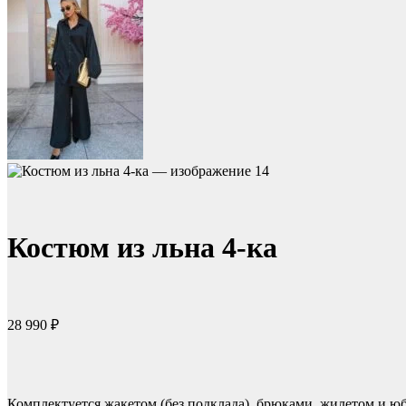
Костюм из льна 4-ка
28 990
₽
Комплектуется жакетом (без подклада), брюками, жилетом и ю