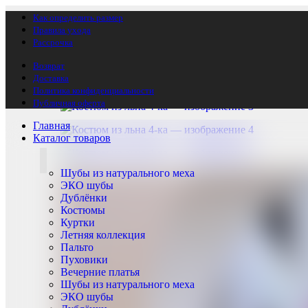
Как определить размер
Главная
Летняя коллекция
Костюм из льна 4-ка
Правила ухода
Рассрочка
Возврат
Доставка
Политика конфиденциальности
Публичная оферта
Главная
Каталог товаров
Шубы из натурального меха
ЭКО шубы
Дублёнки
Костюмы
Куртки
Летняя коллекция
Пальто
Пуховики
Вечерние платья
Шубы из натурального меха
ЭКО шубы