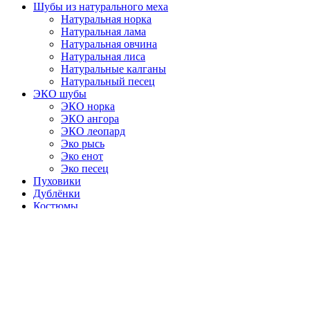
Шубы из натурального меха
Натуральная норка
Натуральная лама
Натуральная овчина
Натуральная лиса
Натуральные калганы
Натуральный песец
ЭКО шубы
ЭКО норка
ЭКО ангора
ЭКО леопард
Эко рысь
Эко енот
Эко песец
Пуховики
Дублёнки
Костюмы
Летняя коллекция
Вечерняя колекция
Главная
Каталог товаров
Акции
Отзывы
Контакты