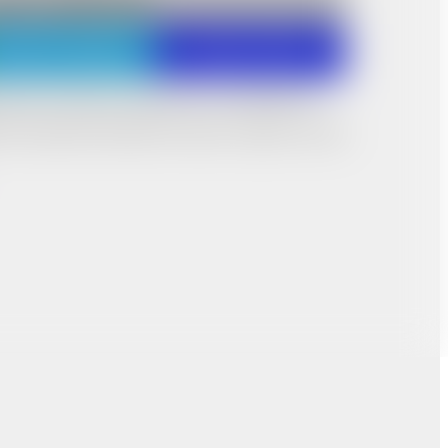
ПИТЬ В ОДИН КЛИК
Написать в Telegram
Написать в MAX
тельно отличаться от реального из-за особенностей
ся технической особенностью съемки и экранов, поэтому