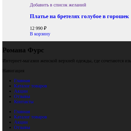
Добавить в список желаний
Платье на бретелях голубое в горошек
12 990
₽
В корзину
Романа Фурс
Интернет-магазин женской верхней одежды, где сочетаются из
Навигация
Главная
Каталог товаров
Акции
Отзывы
Контакты
Главная
Каталог товаров
Акции
Отзывы