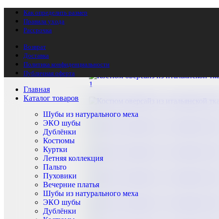
Как определить размер
Правила ухода
Рассрочка
Возврат
Главная
Летняя коллекция
Костюм оверсайз из итальянс
Доставка
Политика конфиденциальности
Публичная оферта
Главная
Каталог товаров
Шубы из натурального меха
ЭКО шубы
Дублёнки
Костюмы
Куртки
Летняя коллекция
Пальто
Пуховики
Вечерние платья
Шубы из натурального меха
ЭКО шубы
Дублёнки