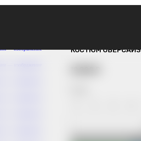
кой ткани
КОСТЮМ ОВЕРСАЙЗ
19 990
₽
Размер:
42
44
46
48