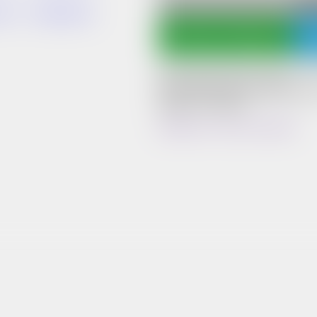
КУ
Написать в WhatsApp
Цвет изделия на фото может незначи
цветопередачи вашего гаджета.
Данные расхождения в цвете являют
браком не считаются.
Добавить в список желаний