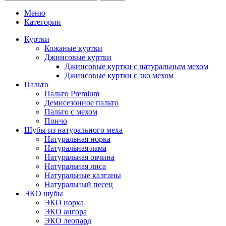
Меню
Категории
Куртки
Кожаные куртки
Джинсовые куртки
Джинсовые куртки с натуральным мехом
Джинсовые куртки с эко мехом
Пальто
Пальто Premium
Демисезонное пальто
Пальто с мехом
Пончо
Шубы из натурального меха
Натуральная норка
Натуральная лама
Натуральная овчина
Натуральная лиса
Натуральные калганы
Натуральный песец
ЭКО шубы
ЭКО норка
ЭКО ангора
ЭКО леопард