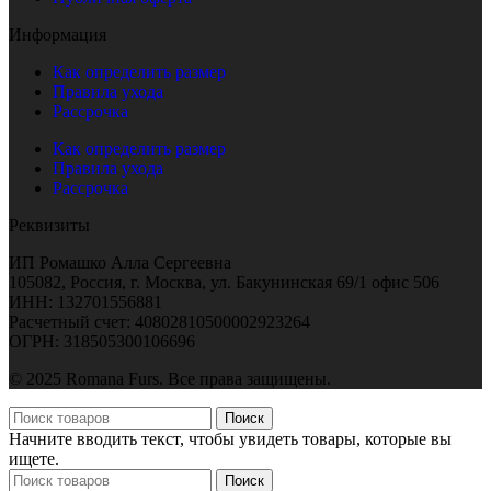
Информация
Как определить размер
Правила ухода
Рассрочка
Как определить размер
Правила ухода
Рассрочка
Реквизиты
ИП Ромашко Алла Сергеевна
105082, Россия, г. Москва, ул. Бакунинская 69/1 офис 506
ИНН: 132701556881
Расчетный счет: 40802810500002923264
ОГРН: 318505300106696
© 2025 Romana Furs. Все права защищены.
Поиск
Начните вводить текст, чтобы увидеть товары, которые вы
ищете.
Поиск