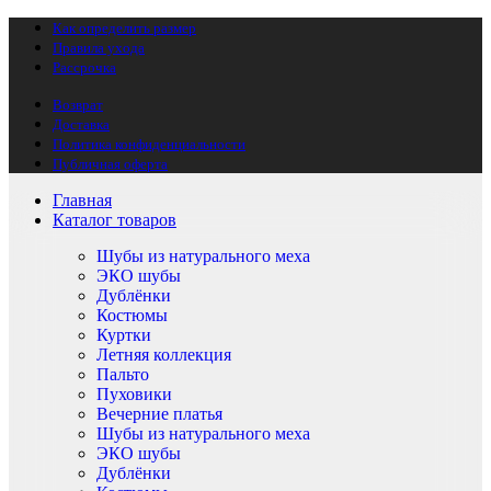
Как определить размер
Правила ухода
Рассрочка
Возврат
Доставка
Политика конфиденциальности
Публичная оферта
Главная
Каталог товаров
Шубы из натурального меха
ЭКО шубы
Дублёнки
Костюмы
Куртки
Летняя коллекция
Пальто
Пуховики
Вечерние платья
Шубы из натурального меха
ЭКО шубы
Дублёнки