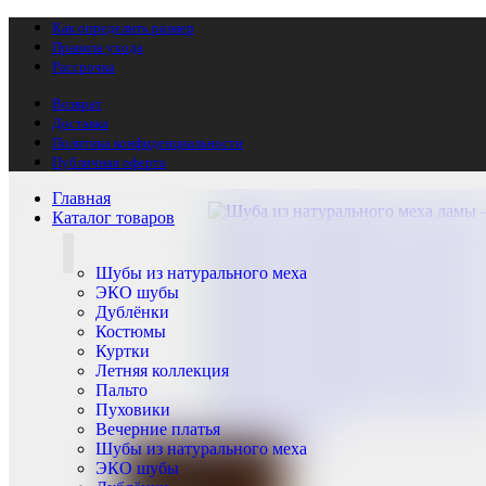
Как определить размер
Правила ухода
Рассрочка
Возврат
Доставка
Главная
Шубы из натурального меха
Натуральная лама
Политика конфиденциальности
Публичная оферта
Главная
Каталог товаров
Шубы из натурального меха
ЭКО шубы
Дублёнки
Костюмы
Куртки
Летняя коллекция
Пальто
Пуховики
Вечерние платья
Нажмите, чтобы увеличить
Шубы из натурального меха
ЭКО шубы