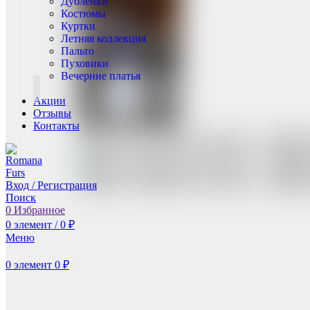
Дублёнки
Костюмы
Куртки
Летняя коллекция
Пальто
Пуховики
Вечерние платья
Акции
Отзывы
Контакты
Вход / Регистрация
Поиск
0
Избранное
0
элемент
/
0
₽
Меню
0
элемент
0
₽