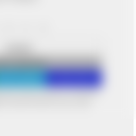
50
52
54
В КОРЗИНУ
ПИТЬ В ОДИН КЛИК
Написать в Telegram
Написать в MAX
ительно отличаться от реального из-за особенностей
тся технической особенностью съемки и экранов,