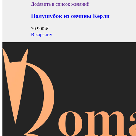
Добавить в список желаний
Полушубок из овчины Кёрли
79 990
₽
В корзину