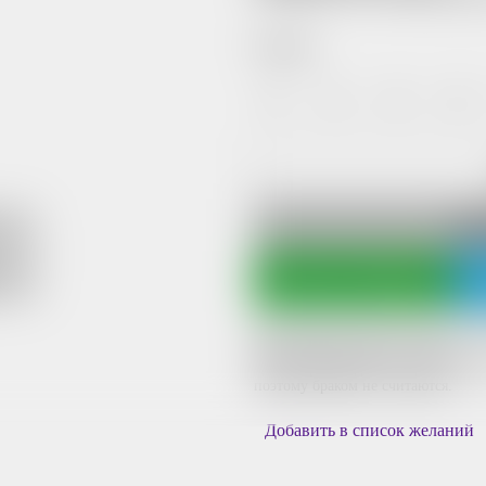
Размер:
42
44
46
48
КУ
Написать в WhatsApp
Цвет изделия на фото может незнач
цветопередачи вашего гаджета.
Данные расхождения в цвете являю
поэтому браком не считаются.
Добавить в список желаний