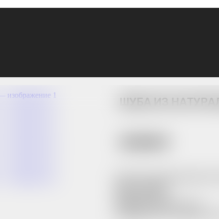
Шуба из натурального меха ламы
ШУБА ИЗ НАТУРА
49 990
₽
▪️Состав: натуральный мех
▪️Цвет: графит
▪️Размеры S-XL
▪️Длина изделия: 60 см
▪️Комфортная температура 