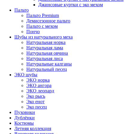
Джинсовые куртки с эко мехом
Пальто
Пальто Premium
Демисезонное пальто
Пальто с мехом
Пончо
Шубы из натурального меха
Натуральная норка
Натуральная лама
Натуральная овчина
Натуральная лиса
Натуральные калганы
Натуральный песец
ЭКО шубы
ЭКО норка
ЭКО ангора
ЭКО леопард
Эко рысь
Эко енот
Эко песец
Пуховики
Дублёнки
Костюмы
Летняя коллекция
Вечерняя колекция