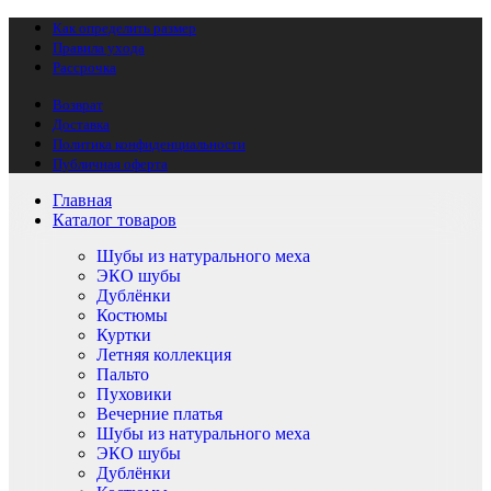
Как определить размер
Правила ухода
Рассрочка
Возврат
Доставка
Политика конфиденциальности
Публичная оферта
Главная
Каталог товаров
Шубы из натурального меха
ЭКО шубы
Дублёнки
Костюмы
Куртки
Летняя коллекция
Пальто
Пуховики
Вечерние платья
Шубы из натурального меха
ЭКО шубы
Дублёнки