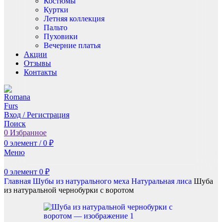
Костюмы
Куртки
Летняя коллекция
Пальто
Пуховики
Вечерние платья
Акции
Отзывы
Контакты
Вход / Регистрация
Поиск
0
Избранное
0
элемент
/
0
₽
Меню
0
элемент
0
₽
Главная
Шубы из натурального меха
Натуральная лиса
Шуба
из натуральной чернобурки с воротом