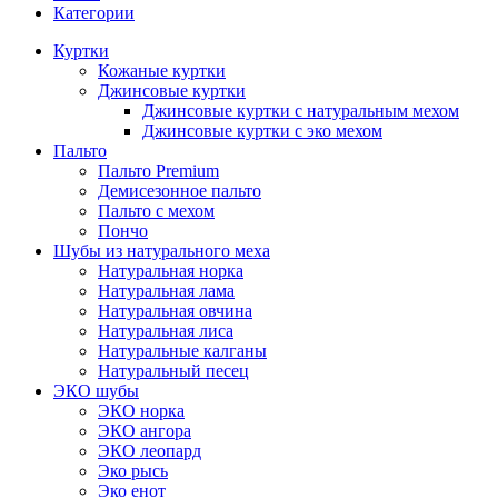
Категории
Куртки
Кожаные куртки
Джинсовые куртки
Джинсовые куртки с натуральным мехом
Джинсовые куртки с эко мехом
Пальто
Пальто Premium
Демисезонное пальто
Пальто с мехом
Пончо
Шубы из натурального меха
Натуральная норка
Натуральная лама
Натуральная овчина
Натуральная лиса
Натуральные калганы
Натуральный песец
ЭКО шубы
ЭКО норка
ЭКО ангора
ЭКО леопард
Эко рысь
Эко енот