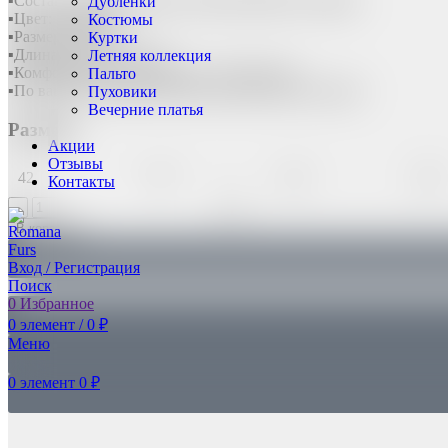
▪️Состав: натуральный мех овчины Кёрли на шкуре
Дублёнки
▪️Цвет: бежевый
Костюмы
▪️Размеры 40-54
Куртки
▪️Длина изделия: 110 см
Летняя коллекция
▪️Комфортная температура до -30 градусов
Пальто
▪️По вашему желанию можно менять длину изделия
Пуховики
Вечерние платья
Размер:
Акции
Отзывы
42
44
46
48
Контакты
В корзину
Вход / Регистрация
Поиск
0
Избранное
0
элемент
/
0
₽
Меню
0
элемент
0
₽