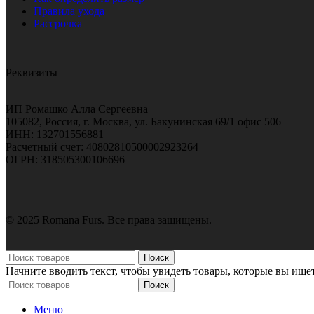
Правила ухода
Рассрочка
Реквизиты
ИП Ромашко Алла Сергеевна
105082, Россия, г. Москва, ул. Бакунинская 69/1 офис 506
ИНН: 132701556881
Расчетный счет: 40802810500002923264
ОГРН: 318505300106696
© 2025 Romana Furs. Все права защищены.
Поиск
Начните вводить текст, чтобы увидеть товары, которые вы ищет
Поиск
Меню