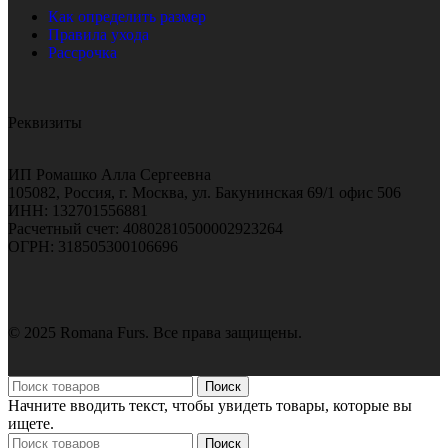
Как определить размер
Правила ухода
Рассрочка
Реквизиты
ИП Ромашко Алла Сергеевна
105082, Россия, г. Москва, ул. Бакунинская 69/1 офис 506
ИНН: 132701556881
Расчетный счет: 40802810500002923264
ОГРН: 318505300106696
© 2025 Romana Furs. Все права защищены.
Поиск
Начните вводить текст, чтобы увидеть товары, которые вы
ищете.
Поиск