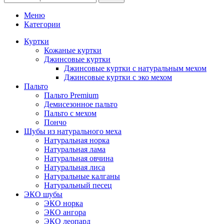
Меню
Категории
Куртки
Кожаные куртки
Джинсовые куртки
Джинсовые куртки с натуральным мехом
Джинсовые куртки с эко мехом
Пальто
Пальто Premium
Демисезонное пальто
Пальто с мехом
Пончо
Шубы из натурального меха
Натуральная норка
Натуральная лама
Натуральная овчина
Натуральная лиса
Натуральные калганы
Натуральный песец
ЭКО шубы
ЭКО норка
ЭКО ангора
ЭКО леопард