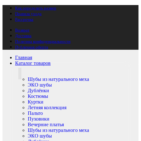
Как определить размер
Правила ухода
Рассрочка
Возврат
Доставка
Политика конфиденциальности
Публичная оферта
Главная
Каталог товаров
Шубы из натурального меха
ЭКО шубы
Дублёнки
Костюмы
Куртки
Летняя коллекция
Пальто
Пуховики
Вечерние платья
Шубы из натурального меха
ЭКО шубы