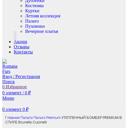
Дублёнки
Костюмы
Куртки
Летняя коллекция
Пальто
Пуховики
Вечерние платья
Акции
Отзывы
Контакты
Вход / Регистрация
Поиск
0
Избранное
0
элемент
/
0
₽
Меню
0
элемент
0
₽
Главная
Пальто
Пальто Premium
УТЕПЛЕННЫЙ БОМБЕР PREMIUM В
СТИЛЕ Brunello Cucinelli