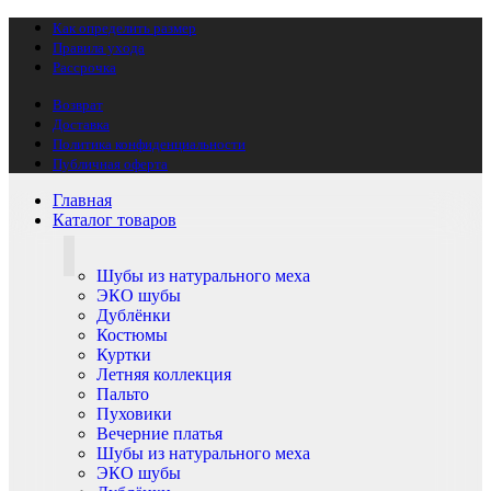
Как определить размер
Правила ухода
Рассрочка
Возврат
Доставка
Политика конфиденциальности
Публичная оферта
Главная
Каталог товаров
Шубы из натурального меха
ЭКО шубы
Дублёнки
Костюмы
Куртки
Летняя коллекция
Пальто
Пуховики
Вечерние платья
Шубы из натурального меха
ЭКО шубы