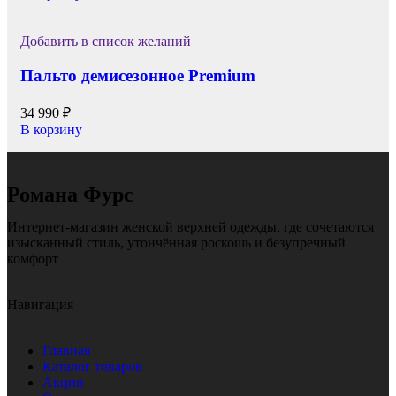
Добавить в список желаний
Пальто демисезонное Premium
34 990
₽
В корзину
Романа Фурс
Интернет-магазин женской верхней одежды, где сочетаются
изысканный стиль, утончённая роскошь и безупречный
комфорт
Навигация
Главная
Каталог товаров
Акции