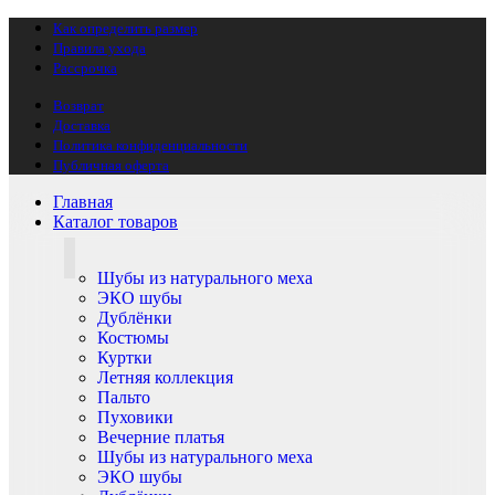
Как определить размер
Правила ухода
Рассрочка
Возврат
Доставка
Политика конфиденциальности
Публичная оферта
Главная
Каталог товаров
Шубы из натурального меха
ЭКО шубы
Дублёнки
Костюмы
Куртки
Летняя коллекция
Пальто
Пуховики
Вечерние платья
Шубы из натурального меха
ЭКО шубы