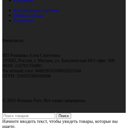
Рассрочка
Как определить размер
Правила ухода
Рассрочка
Реквизиты
ИП Ромашко Алла Сергеевна
105082, Россия, г. Москва, ул. Бакунинская 69/1 офис 506
ИНН: 132701556881
Расчетный счет: 40802810500002923264
ОГРН: 318505300106696
© 2025 Romana Furs. Все права защищены.
Поиск
Начните вводить текст, чтобы увидеть товары, которые вы
ищете.