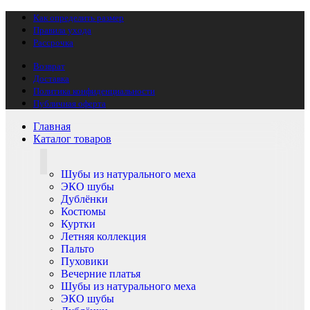
Как определить размер
Правила ухода
Рассрочка
Возврат
Доставка
Политика конфиденциальности
Публичная оферта
Главная
Каталог товаров
Шубы из натурального меха
ЭКО шубы
Дублёнки
Костюмы
Куртки
Летняя коллекция
Пальто
Пуховики
Вечерние платья
Шубы из натурального меха
ЭКО шубы