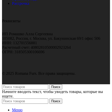
Рассрочка
Реквизиты
ИП Ромашко Алла Сергеевна
105082, Россия, г. Москва, ул. Бакунинская 69/1 офис 506
ИНН: 132701556881
Расчетный счет: 40802810500002923264
ОГРН: 318505300106696
© 2025 Romana Furs. Все права защищены.
Поиск
Начните вводить текст, чтобы увидеть товары, которые вы
ищете.
Поиск
Меню