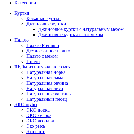
Категории
Куртки
Кожаные куртки
Джинсовые куртки
Джинсовые куртки с натуральным мехом
Джинсовые куртки с эко мехом
Пальто
Пальто Premium
Демисезонное пальто
Пальто с мехом
Пончо
Шубы из натурального меха
Натуральная норка
Натуральная лама
Натуральная овчина
Натуральная лиса
Натуральные калганы
Натуральный песец
ЭКО шубы
ЭКО норка
ЭКО ангора
ЭКО леопард
Эко рысь
Эко енот